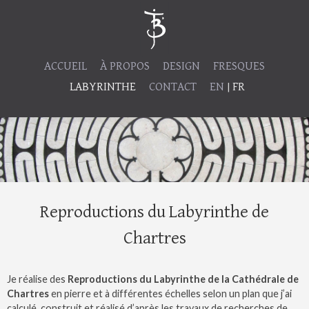
ACCUEIL
À PROPOS
DESIGN
FRESQUES
LABYRINTHE
CONTACT
EN
FR
Reproductions du Labyrinthe de
Chartres
Je réalise des
Reproductions du Labyrinthe de la Cathédrale de
Chartres
en pierre et à différentes échelles selon un plan que j’ai
calculé, construit et réalisé d’après les travaux de recherches de