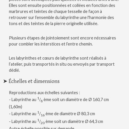
Elles sont ensuite positionnées et collées en fonction des
marbrures et teintes de chaque tesselle de façon à
retrouver sur l’ensemble du labyrinthe une l'harmonie des
tons et des teintes de la pierre originelle utilisée.
Plusieurs étapes de jointoiement sont encore nécessaires
pour combler les interstices et l’entre chemin.
Les labyrinthes et cœurs de labyrinthe sont réalisés à
l’atelier, puis transportés in situ ou envoyés par transport
dédié.
➤ Échelles et dimensions
Reproductions aux échelles suivantes :
1
- Labyrinthe au
/
ème soit un diamètre de Ø 160,7 cm
8
(1,60m)
1
- Labyrinthe au
/
ème de diamètre Ø 80,3 cm
16
1
- Labyrinthe au
/
ème soit un diamètre Ø 64,3 cm
20
Autre échelle possible sur demande.